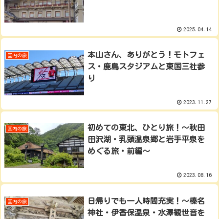
2025.04.14
本山さん、ありがとう！モトフェ
国内の旅
ス・鹿島スタジアムと東国三社参
り
2023.11.27
初めての東北、ひとり旅！～秋田
国内の旅
田沢湖・乳頭温泉郷と岩手平泉を
めぐる旅・前編～
2023.08.16
日帰りでも一人時間充実！～榛名
国内の旅
神社・伊香保温泉・水澤観世音を