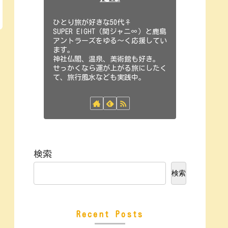
ひとり旅が好きな50代♀
SUPER EIGHT（関ジャニ∞）と鹿島
アントラーズをゆる～く応援してい
ます。
神社仏閣、温泉、美術館も好き。
せっかくなら運が上がる旅にしたく
て、旅行風水なども実践中。
検索
検索
Recent Posts