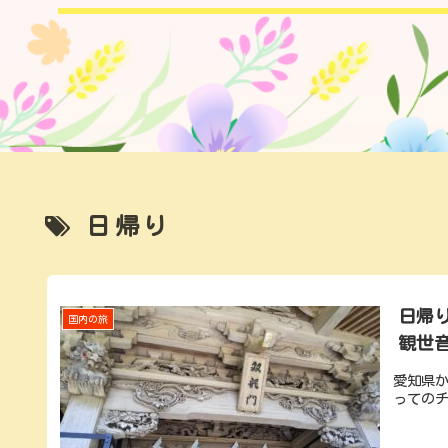
日帰り
日帰
国内の旅
観世
愛知県
っての